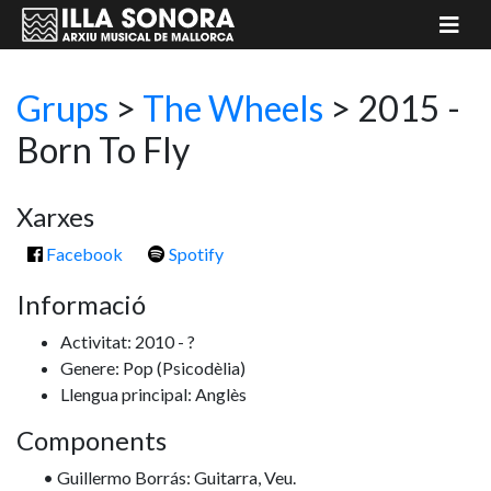
Grups
>
The Wheels
> 2015 -
Born To Fly
Xarxes
Facebook
Spotify
Informació
Activitat: 2010 - ?
Genere: Pop
(Psicodèlia)
Llengua principal: Anglès
Components
• Guillermo Borrás: Guitarra, Veu.