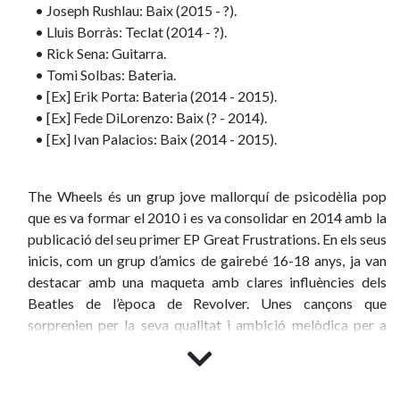
• Joseph Rushlau: Baix (2015 - ?).
• Lluis Borràs: Teclat (2014 - ?).
• Rick Sena: Guitarra.
• Tomi Solbas: Bateria.
• [Ex] Erik Porta: Bateria (2014 - 2015).
• [Ex] Fede DiLorenzo: Baix (? - 2014).
• [Ex] Ivan Palacios: Baix (2014 - 2015).
The Wheels és un grup jove mallorquí de psicodèlia pop
que es va formar el 2010 i es va consolidar en 2014 amb la
publicació del seu primer EP Great Frustrations. En els seus
inicis, com un grup d’amics de gairebé 16-18 anys, ja van
destacar amb una maqueta amb clares influències dels
Beatles de l’època de Revolver. Unes cançons que
sorprenien per la seva qualitat i ambició melòdica per a
l’edat que tenien. Eren molt joves i molt bons per a la seva
edat.