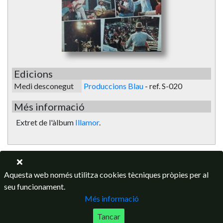
Edicions
Medi desconegut
Produccions Blau
-
ref. S-020
Més informació
Extret de l'àlbum
Illamor
.
Aquesta web només utilitza cookies tècniques pròpies per al
seu funcionament.
Més informació
Tancar