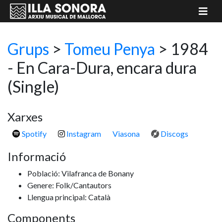
Grups
>
Tomeu Penya
> 1984
- En Cara-Dura, encara dura
(Single)
Xarxes
Spotify
Instagram
Viasona
Discogs
Informació
Població: Vilafranca de Bonany
Genere: Folk/Cantautors
Llengua principal: Català
Components