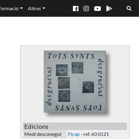
formació
Altres
Edicions
Medi desconegut
Picap
-
ref. 60 0121