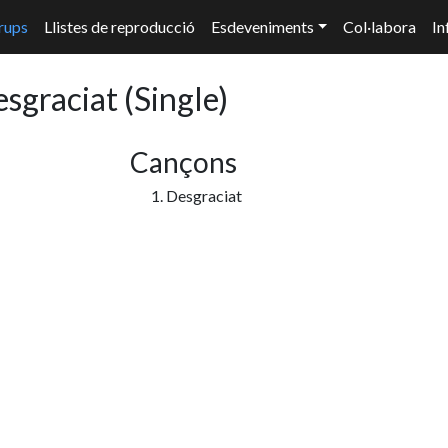
rups
Llistes de reproducció
Esdeveniments
Col·labora
In
esgraciat
(Single)
Cançons
1. Desgraciat