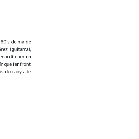
s 80's de mà de
rez (guitarra),
 recordi com un
ir que fer front
eus deu anys de
imera plana de
ostra llengua i
del Heavy Metal
alà i molts els
eu segón disc,
treballat, és
 ser més freda.