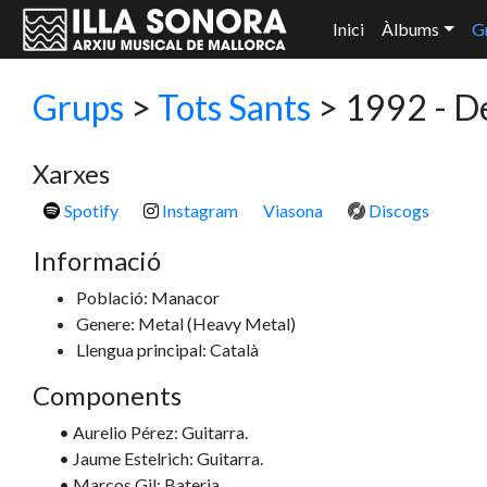
Inici
Àlbums
G
Grups
>
Tots Sants
> 1992 - D
Xarxes
Spotify
Instagram
Viasona
Discogs
Informació
Població: Manacor
Genere: Metal
(Heavy Metal)
Llengua principal: Català
Components
• Aurelio Pérez: Guitarra.
• Jaume Estelrich: Guitarra.
• Marcos Gil: Bateria.