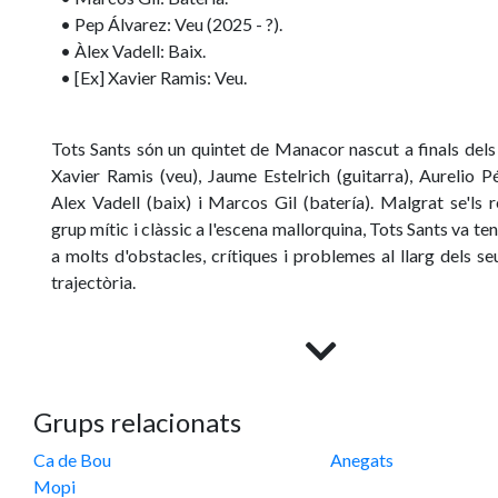
• Pep Álvarez: Veu (2025 - ?).
• Àlex Vadell: Baix.
• [Ex] Xavier Ramis: Veu.
Tots Sants són un quintet de Manacor nascut a finals del
Xavier Ramis (veu), Jaume Estelrich (guitarra), Aurelio Pé
Alex Vadell (baix) i Marcos Gil (batería). Malgrat se'ls
grup mític i clàssic a l'escena mallorquina, Tots Sants va ten
a molts d'obstacles, crítiques i problemes al llarg dels s
trajectòria.
El seu primer disc, "Ja m'ho temia" (1991) els posà a pr
l'escena mallorquina gràcies a cançons cantades amb la n
amb un so potentíssim i fresc, que tant es podia nodrid 
com del Funk. Malauradament, se'ls ficà al sac del Rock cat
Grups relacionats
consideraren com uns Sangtraït a la mallorquina. El s
Ca de Bou
Anegats
"Màxima audiència" (1993), més contundent, madur i 
Mopi
possiblement la seva millor obra: no obstant, l'acollida va