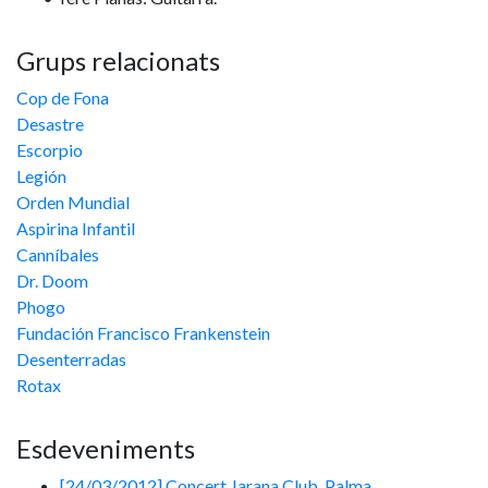
Grups relacionats
Cop de Fona
Desastre
Escorpio
Legión
Orden Mundial
Aspirina Infantil
Canníbales
Dr. Doom
Phogo
Fundación Francisco Frankenstein
Desenterradas
Rotax
Esdeveniments
[24/03/2012] Concert Jarana Club, Palma