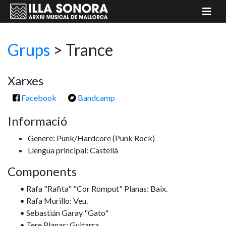
Grups
>
Trance
Xarxes
Facebook
Bandcamp
Informació
Genere: Punk/Hardcore
(Punk Rock)
Llengua principal: Castellà
Components
• Rafa "Rafita" "Cor Romput" Planas: Baix.
• Rafa Murillo: Veu.
• Sebastián Garay "Gato"
• Tere Planas: Guitarra.