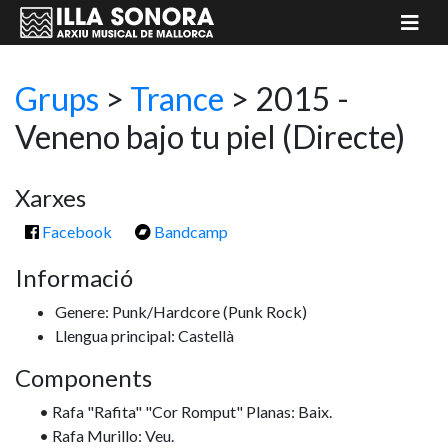
Grups
>
Trance
> 2015 -
Veneno bajo tu piel
(Directe)
Xarxes
Facebook
Bandcamp
Informació
Genere: Punk/Hardcore
(Punk Rock)
Llengua principal: Castellà
Components
• Rafa "Rafita" "Cor Romput" Planas: Baix.
• Rafa Murillo: Veu.