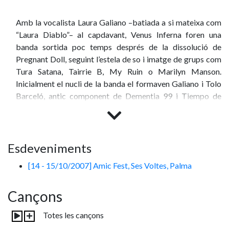
Amb la vocalista Laura Galiano –batiada a si mateixa com
“Laura Diablo”– al capdavant, Venus Inferna foren una
banda sortida poc temps després de la dissolució de
Pregnant Doll, seguint l’estela de so i imatge de grups com
Tura Satana, Tairrie B, My Ruin o Marilyn Manson.
Inicialment el nucli de la banda el formaven Galiano i Tolo
Barceló, antic component de Dementia 99 i Tiempo de
Sombras, quedant ampliat amb el guitarrista Dani Diablo.
Foren un dels grups participants en la marató musical Amic
Fest (2007). Per la seva formació hi van passar tota una
sèrie de músics de forma temporal, com Manolo Jordà
Esdeveniments
(
Fool’s Kin
), Tomeu Canyelles (
Marasme
,
F/E/A
), Carlos
[14 - 15/10/2007] Amic Fest, Ses Voltes, Palma
Domínguez (
Drakkar
,
Golgotha
) o Txus Garcia (ANTI, 3
Punkos), entre d’altres. La inestabilitat del seu line-up
Cançons
frustrà els plans d’enregistrar un àlbum debut que mai
arribà.
Totes les cançons