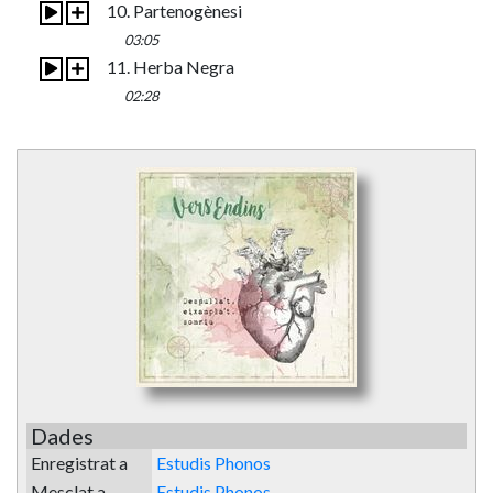
10. Partenogènesi
03:05
11. Herba Negra
02:28
Dades
Enregistrat a
Estudis Phonos
Mesclat a
Estudis Phonos