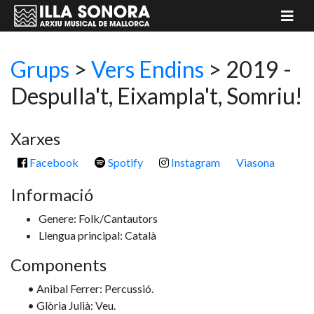
Grups
>
Vers Endins
> 2019 -
Despulla't, Eixampla't, Somriu!
Xarxes
Facebook
Spotify
Instagram
Viasona
Informació
Genere: Folk/Cantautors
Llengua principal: Català
Components
• Anibal Ferrer: Percussió.
• Glòria Julià: Veu.