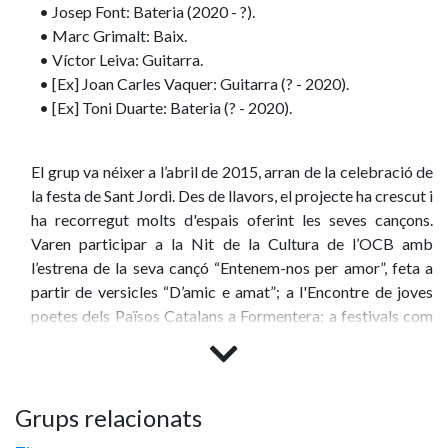
• Josep Font: Bateria (2020 - ?).
• Marc Grimalt: Baix.
• Víctor Leiva: Guitarra.
• [Ex] Joan Carles Vaquer: Guitarra (? - 2020).
• [Ex] Toni Duarte: Bateria (? - 2020).
El grup va néixer a l’abril de 2015, arran de la celebració de
la festa de Sant Jordi. Des de llavors, el projecte ha crescut i
ha recorregut molts d'espais oferint les seves cançons.
Varen participar a la Nit de la Cultura de l’OCB amb
l’estrena de la seva cançó “Entenem-nos per amor”, feta a
partir de versicles “D’amic e amat”; a l'Encontre de joves
poetes dels Països Catalans a Formentera; a festivals com
Sa Riba Folk, entre molts d'altres llocs. La majoria de
cançons són pròpies, tot i que també fan alguna versió de
cançons populars. La seva cançó “Obrirem per tancar”, que
compta amb la col·laboració de Francesc Ribera “Titot”,
Grups relacionats
entre d'altres, ha tengut una bona rebuda per part de la