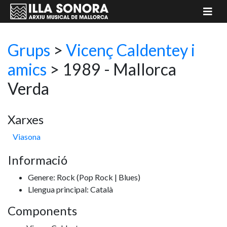
Grups
>
Vicenç Caldentey i
amics
> 1989 - Mallorca
Verda
Xarxes
Viasona
Informació
Genere: Rock
(Pop Rock | Blues)
Llengua principal: Català
Components