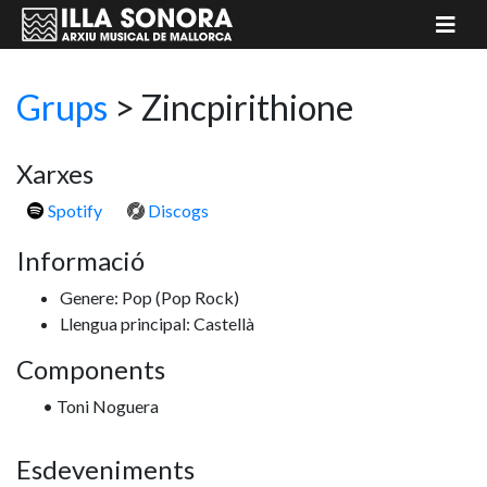
Grups
>
Zincpirithione
Xarxes
Spotify
Discogs
Informació
Genere: Pop
(Pop Rock)
Llengua principal: Castellà
Components
• Toni Noguera
Esdeveniments