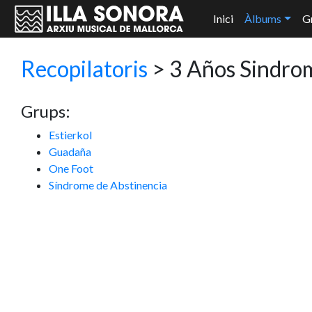
Inici
Àlbums
G
Recopilatoris
> 3 Años Sindro
Grups:
Estierkol
Guadaña
One Foot
Síndrome de Abstinencia