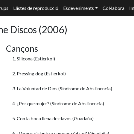
rups
Llistes de reproducció
Esdeveniments
Col·labora
In
me Discos (2006)
Cançons
1. Silicona
(Estierkol)
2. Pressing dog
(Estierkol)
3. La Voluntad de Dios
(Síndrome de Abstinencia)
4. ¿Por que mujer?
(Síndrome de Abstinencia)
5. Con la boca llena de clavos
(Guadaña)
6. ¿Vamos p'alante o vampos p'atras?
(Guadaña)