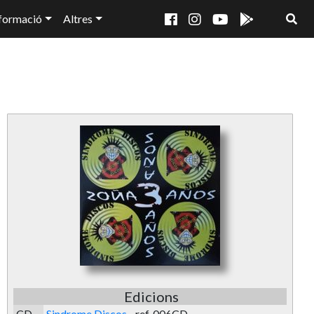
formació
Altres
Edicions
CD
Sindrome Discos
-
ref. 006CD